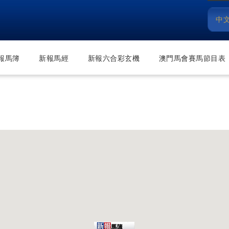
中
報馬簿
新報馬經
新報六合彩玄機
澳門馬會賽馬節目表