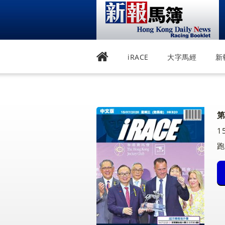
iRACE
大字馬經
新
第
1
跑