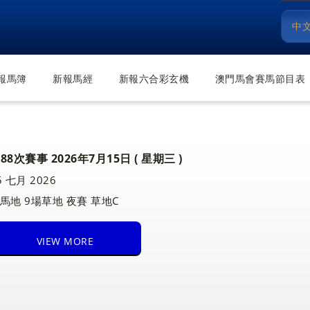
中
報馬簿
新報馬經
新報六合彩玄機
澳門馬會賽馬節目表
88次賽事 2026年7月15日 ( 星期三 )
5 七月 2026
馬地 9場草地 夜賽 草地C
VIEW MORE